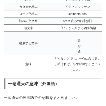
カタカナ読み
イチネンツウテン
ローマ字読み
ichinentsuten
読みの文字数
8文字読みの四字熟語
頭文字
「い」から始まる四字熟語
・一
・天
構成する文字
・念
・通
どんなことでも、一心に念じ努力
意味
し続ければ、必ず成就するという
こと。
一念通天の意味（外国語）
一念通天の外国語での意味をまとめました。