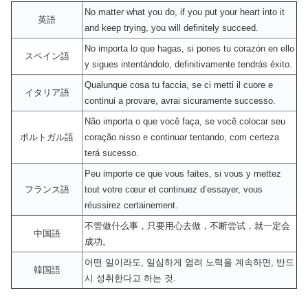
No matter what you do, if you put your heart into it
英語
and keep trying, you will definitely succeed.
No importa lo que hagas, si pones tu corazón en ello
スペイン語
y sigues intentándolo, definitivamente tendrás éxito.
Qualunque cosa tu faccia, se ci metti il ​​cuore e
イタリア語
continui a provare, avrai sicuramente successo.
Não importa o que você faça, se você colocar seu
ポルトガル語
coração nisso e continuar tentando, com certeza
terá sucesso.
Peu importe ce que vous faites, si vous y mettez
フランス語
tout votre cœur et continuez d’essayer, vous
réussirez certainement.
不管做什么事，只要用心去做，不断尝试，就一定会
中国語
成功。
어떤 일이라도, 일심하게 염려 노력을 계속하면, 반드
韓国語
시 성취한다고 하는 것.