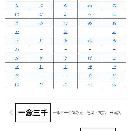
な
に
ぬ
ね
の
は
ひ
ふ
へ
ほ
ま
み
む
め
も
や
–
ゆ
–
よ
ら
り
る
れ
ろ
わ
–
–
–
–
が
ぎ
ぐ
げ
ご
ざ
じ
ず
ぜ
ぞ
だ
–
–
で
ど
ば
び
ぶ
べ
ぼ
一念三千の読み方・意味・英語・外国語