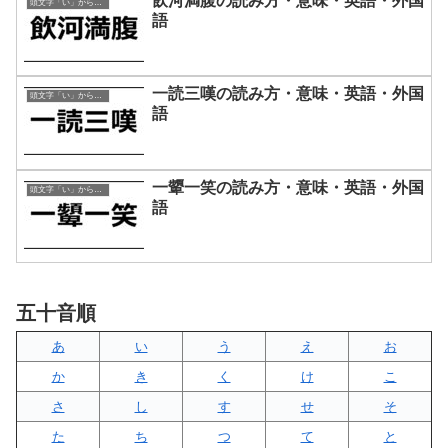
飲河満腹の読み方・意味・英語・外国
頭文字「い」から始まる四字熟語
語
一読三嘆の読み方・意味・英語・外国
頭文字「い」から始まる四字熟語
語
一顰一笑の読み方・意味・英語・外国
頭文字「い」から始まる四字熟語
語
五十音順
あ
い
う
え
お
か
き
く
け
こ
さ
し
す
せ
そ
た
ち
つ
て
と