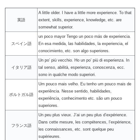
A little older. I have a little more experience. To that
英語
extent, skills, experience, knowledge, etc. are
somewhat superior.
un poco mayor Tengo un poco más de experiencia.
スペイン語
En esa medida, las habilidades, la experiencia, el
conocimiento, etc. son algo superiores.
Un po’ più vecchio. Ho un po’ più di esperienza. In
イタリア語
tal senso, abilità, esperienza, conoscenza, ecc.
sono in qualche modo superiori.
Um pouco mais velho. Eu tenho um pouco mais de
experiência. Nesse sentido, habilidades,
ポルトガル語
experiência, conhecimento etc. são um pouco
superiores.
Un peu plus vieux. J’ai un peu plus d’expérience.
Dans cette mesure, les compétences, l’expérience,
フランス語
les connaissances, etc. sont quelque peu
supérieures.