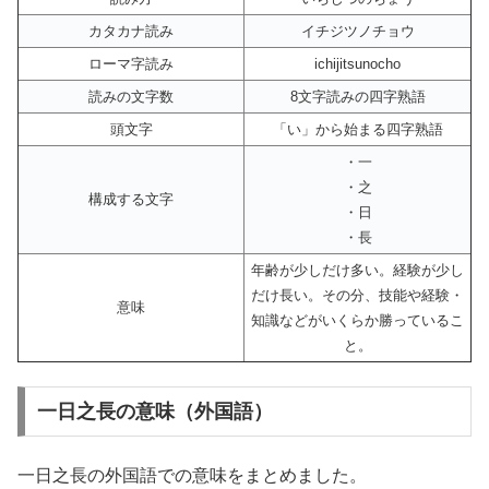
カタカナ読み
イチジツノチョウ
ローマ字読み
ichijitsunocho
読みの文字数
8文字読みの四字熟語
頭文字
「い」から始まる四字熟語
・一
・之
構成する文字
・日
・長
年齢が少しだけ多い。経験が少し
だけ長い。その分、技能や経験・
意味
知識などがいくらか勝っているこ
と。
一日之長の意味（外国語）
一日之長の外国語での意味をまとめました。