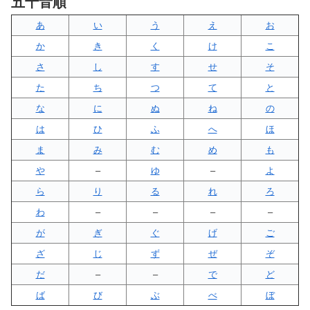
五十音順
あ
い
う
え
お
か
き
く
け
こ
さ
し
す
せ
そ
た
ち
つ
て
と
な
に
ぬ
ね
の
は
ひ
ふ
へ
ほ
ま
み
む
め
も
や
–
ゆ
–
よ
ら
り
る
れ
ろ
わ
–
–
–
–
が
ぎ
ぐ
げ
ご
ざ
じ
ず
ぜ
ぞ
だ
–
–
で
ど
ば
び
ぶ
べ
ぼ