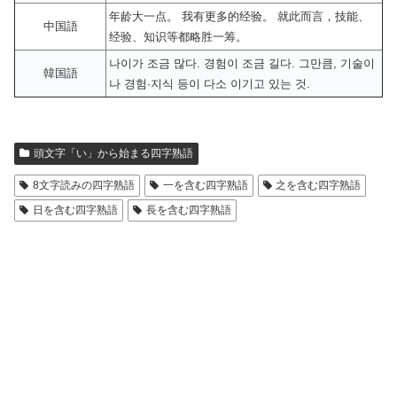
年龄大一点。 我有更多的经验。 就此而言，技能、
中国語
经验、知识等都略胜一筹。
나이가 조금 많다. 경험이 조금 길다. 그만큼, 기술이
韓国語
나 경험·지식 등이 다소 이기고 있는 것.
頭文字「い」から始まる四字熟語
8文字読みの四字熟語
一を含む四字熟語
之を含む四字熟語
日を含む四字熟語
長を含む四字熟語