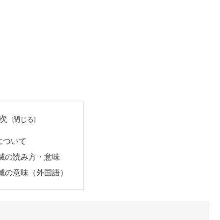
次
について
滅の読み方・意味
滅の意味（外国語）