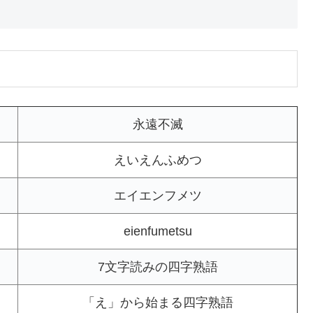
永遠不滅
えいえんふめつ
エイエンフメツ
eienfumetsu
7文字読みの四字熟語
「え」から始まる四字熟語