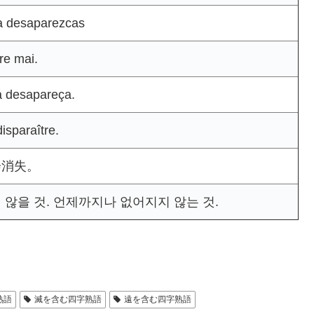
a desaparezcas
re mai.
a desapareça.
disparaître.
会消失。
않을 것. 언제까지나 없어지지 않는 것.
熟語
滅を含む四字熟語
遠を含む四字熟語