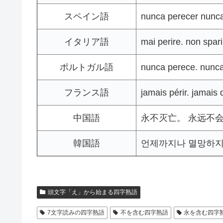
スペイン語
nunca perecer nunc
イタリア語
mai perire. non spari
ポルトガル語
nunca perece. nunc
フランス語
jamais périr. jamais 
中国語
永不灭亡。 永远不
韓国語
언제까지나 멸망하지 
頭文字「え」から始まる四字熟語
7文字読みの四字熟語
不を含む四字熟語
永を含む四字