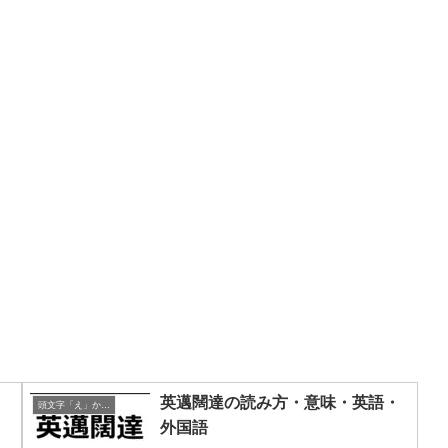
・
英邁闊達の読み方・意味・英語・
頭文字「え」から始まる四字熟語
外国語