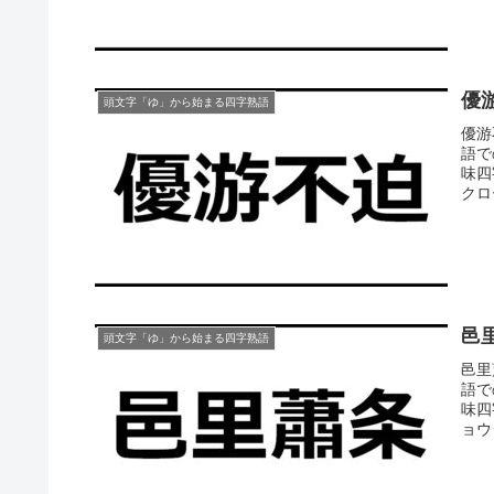
優
頭文字「ゆ」から始まる四字熟語
優游
語で
味四
クロ
邑
頭文字「ゆ」から始まる四字熟語
邑里
語で
味四
ョウ