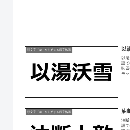
以
頭文字「ゆ」から始まる四字熟語
以湯
語で
味四
モッ
油
頭文字「ゆ」から始まる四字熟語
油断
語で