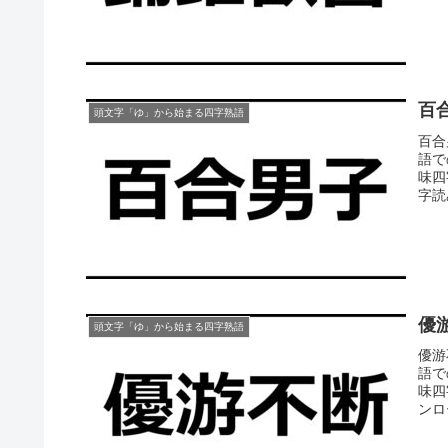
百
頭文字「ゆ」から始まる四字熟語
百合
語で
味四
字読
優
頭文字「ゆ」から始まる四字熟語
優游
語で
味四
ンロ