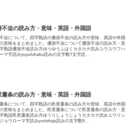
游不迫の読み方・意味・英語・外国語
不迫について。四字熟語の優游不迫の読み方や意味、英語や外国
の意味をまとめました。優游不迫について優游不迫の読み方・意
字熟語優游不迫読み方ゆうゆうふはくカタカナ読みユウユウフハ
ーマ字読みyuyufuhaku読みの文字数7文字読...
里蕭条の読み方・意味・英語・外国語
蕭条について。四字熟語の邑里蕭条の読み方や意味、英語や外国
の意味をまとめました。邑里蕭条について邑里蕭条の読み方・意
字熟語邑里蕭条読み方ゆうりしょうじょうカタカナ読みユウリシ
ジョウローマ字読みyurishojo読みの文字数9...