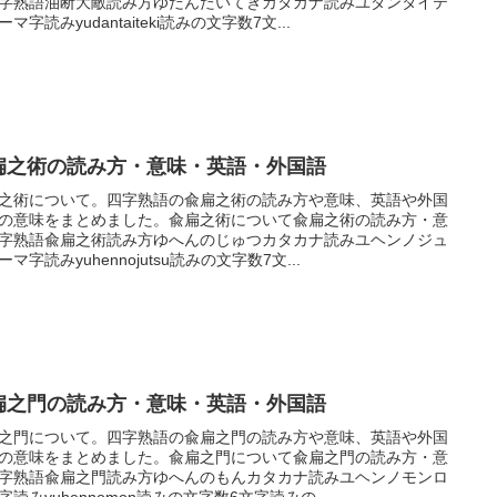
字熟語油断大敵読み方ゆだんたいてきカタカナ読みユダンタイテ
マ字読みyudantaiteki読みの文字数7文...
扁之術の読み方・意味・英語・外国語
之術について。四字熟語の兪扁之術の読み方や意味、英語や外国
の意味をまとめました。兪扁之術について兪扁之術の読み方・意
字熟語兪扁之術読み方ゆへんのじゅつカタカナ読みユヘンノジュ
ーマ字読みyuhennojutsu読みの文字数7文...
扁之門の読み方・意味・英語・外国語
之門について。四字熟語の兪扁之門の読み方や意味、英語や外国
の意味をまとめました。兪扁之門について兪扁之門の読み方・意
字熟語兪扁之門読み方ゆへんのもんカタカナ読みユヘンノモンロ
字読みyuhennomon読みの文字数6文字読みの...