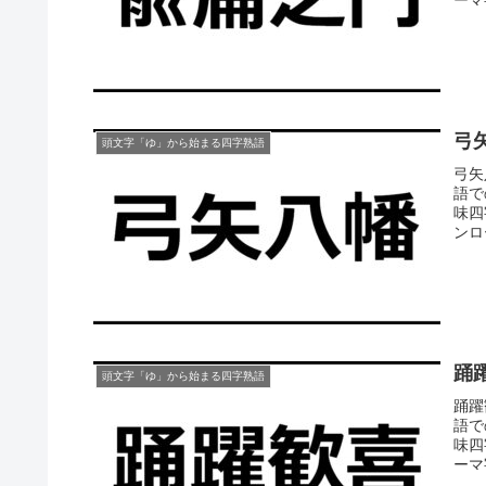
弓
頭文字「ゆ」から始まる四字熟語
弓矢
語で
味四
ンロ
踊
頭文字「ゆ」から始まる四字熟語
踊躍
語で
味四
ーマ