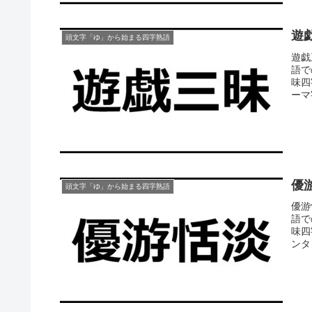
遊
頭文字「ゆ」から始まる四字熟語
遊戯
語で
味四
ーマ
優
頭文字「ゆ」から始まる四字熟語
優游
語で
味四
ンタ