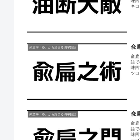
味四
キロー
兪
頭文字「ゆ」から始まる四字熟語
兪扁
語で
味四
ツロ
兪
頭文字「ゆ」から始まる四字熟語
兪扁
語で
味四
ーマ