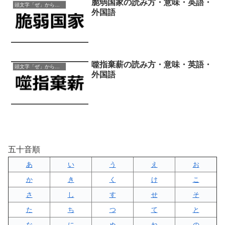
脆弱国家の読み方・意味・英語・
頭文字「ぜ」から始まる四字熟語
外国語
噬指棄薪の読み方・意味・英語・
頭文字「ぜ」から始まる四字熟語
外国語
五十音順
あ
い
う
え
お
か
き
く
け
こ
さ
し
す
せ
そ
た
ち
つ
て
と
な
に
ぬ
ね
の