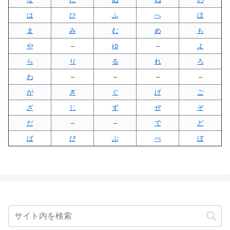
は
ひ
ふ
へ
ほ
ま
み
む
め
も
や
–
ゆ
–
よ
ら
り
る
れ
ろ
わ
–
–
–
–
が
ぎ
ぐ
げ
ご
ざ
じ
ず
ぜ
ぞ
だ
–
–
で
ど
ば
び
ぶ
べ
ぼ